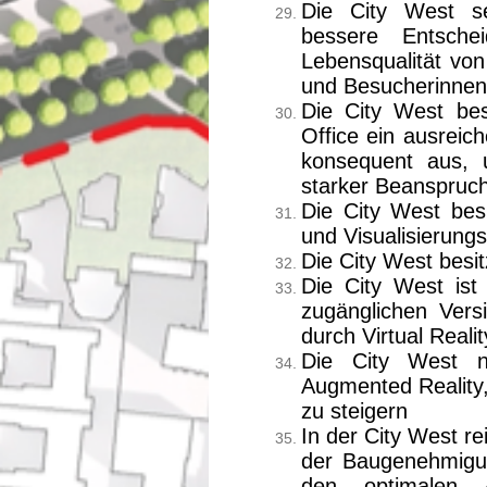
Die City West set
bessere Entsche
Lebensqualität vo
und Besucherinnen
Die City West bes
Office ein ausreic
konsequent aus, 
starker Beanspruc
Die City West besi
und Visualisierung
Die City West besitz
Die City West ist 
zugänglichen Versi
durch Virtual Realit
Die City West n
Augmented Reality,
zu steigern
In der City West r
der Baugenehmigun
den optimalen 