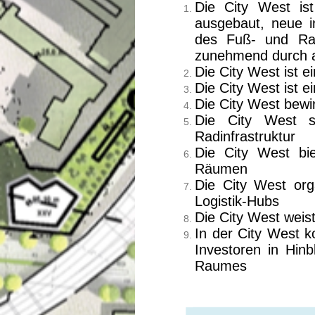
Die City West is
ausgebaut, neue in
des Fuß- und Rad
zunehmend durch at
Die City West ist
Die City West ist
Die City West bewi
Die City West s
Radinfrastruktur
Die City West bie
Räumen
Die City West orga
Logistik-Hubs
Die City West wei
In der City West k
Investoren in Hinbl
Raumes